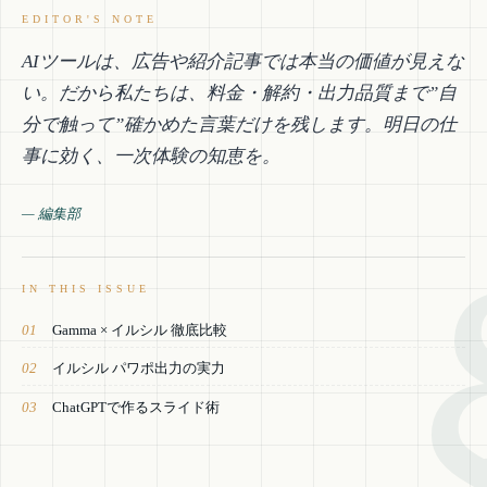
AIツールは、広告や紹介記事では本当の価値が見えな
い。だから私たちは、料金・解約・出力品質まで”自
分で触って”確かめた言葉だけを残します。明日の仕
事に効く、一次体験の知恵を。
— 編集部
IN THIS ISSUE
01
Gamma × イルシル 徹底比較
02
イルシル パワポ出力の実力
03
ChatGPTで作るスライド術