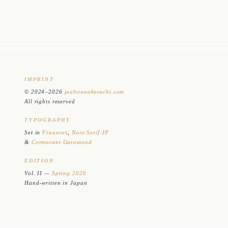
IMPRINT
© 2024–2026
jouhounokatachi.com
All rights reserved
TYPOGRAPHY
Set in
Fraunces
,
Noto Serif JP
&
Cormorant Garamond
EDITION
Vol. II —
Spring 2026
Hand-written in Japan