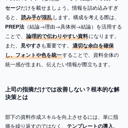
だけを載せましょう。情報を詰め込みすぎ
セージ
ると、
します。構成を考える際は、
読み手が混乱
（結論→理由→具体例→結論）を活用する
PREP法
ことで、
になります。
論理的で伝わりやすい資料
また、
も重要です。
見やすさ
適切な余白を確保
することで、資料全体の
し、フォントや色を統一
統一感が生まれ、伝えたい情報が際立ちます。
上司の指摘だけでは改善しない？根本的な解
決策とは
部下の資料作成スキルを向上させるには、単に指
摘を繰り返すのではなく、
テンプレートの導入、